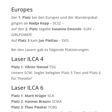
Europes
Der
1. Platz
bei den Europes und der Wanderpokal
gingen an
Nadja Kopp
– SCSZ –
auf den
2. Platz
segelte
Susanne Emonds
-SLRV –
GIRLPOWER!
Auf
Platz 3
kam
Jan Plettau
– SVO.
Bei den Lasern gab es folgende Platzierungen:
Laser ILCA 4
Platz 1
:
Viktor Hensel
TSG
Unsere SCW- Segler belegten Platz 5 Toni und Platz 6
für Theodor!
Laser ILCA 6
Platz 1
:
Marit Krüger
SCA
Platz 2
:
Hannes Braun
e SCMA
Platz 3
:
Theo Piesker
YCBG