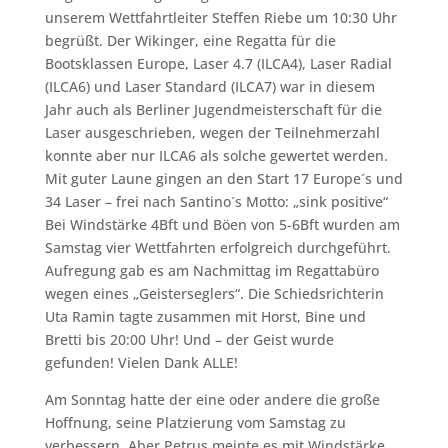
unserem Wettfahrtleiter Steffen Riebe um 10:30 Uhr
begrüßt. Der Wikinger, eine Regatta für die
Bootsklassen Europe, Laser 4.7 (ILCA4), Laser Radial
(ILCA6) und Laser Standard (ILCA7) war in diesem
Jahr auch als Berliner Jugendmeisterschaft für die
Laser ausgeschrieben, wegen der Teilnehmerzahl
konnte aber nur ILCA6 als solche gewertet werden.
Mit guter Laune gingen an den Start 17 Europe´s und
34 Laser – frei nach Santino´s Motto: „sink positive“
Bei Windstärke 4Bft und Böen von 5-6Bft wurden am
Samstag vier Wettfahrten erfolgreich durchgeführt.
Aufregung gab es am Nachmittag im Regattabüro
wegen eines „Geisterseglers“. Die Schiedsrichterin
Uta Ramin tagte zusammen mit Horst, Bine und
Bretti bis 20:00 Uhr! Und – der Geist wurde
gefunden! Vielen Dank ALLE!
Am Sonntag hatte der eine oder andere die große
Hoffnung, seine Platzierung vom Samstag zu
verbessern. Aber Petrus meinte es mit Windstärke